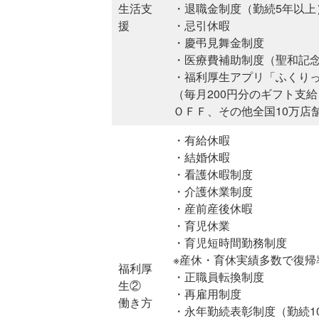
生活支
・退職金制度（勤続5年以上
援
・忌引休暇
・慶弔見舞金制度
・医療費補助制度（聖和記
・福利厚生アプリ「ふくり
（毎月200円分のギフト支
ＯＦＦ、その他全国10万店
・有給休暇
・結婚休暇
・看護休暇制度
・介護休業制度
・産前産後休暇
・育児休業
・育児短時間勤務制度
※産休・育休実績多数で復帰
福利厚
・正職員転換制度
生②
・再雇用制度
働き方
・永年勤続表彰制度（勤続1