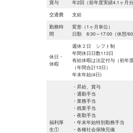
賞与
年2回（前年度実績4.1ヶ月
交通費
支給
勤務時
変形（1ヶ月単位）
間
日勤 8:30～17:00（休憩/6
週休２日 シフト制
年間休日日数113日
休日・
有給休暇は法定付与（初年度
休暇
（年間合計13日）
年末年始(4日)
・昇給、賞与
・通勤手当
・業務手当
・残業手当
・夜勤手当
福利厚
・年末年始特別勤務手当
生①
・各種社会保険完備