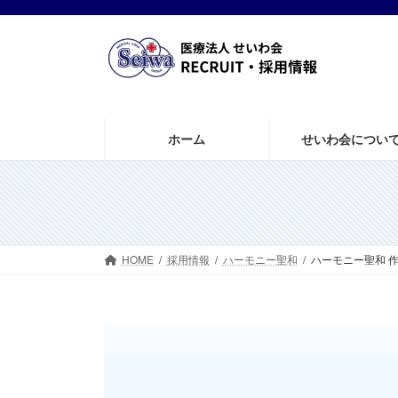
コ
ナ
ン
ビ
テ
ゲ
ン
ー
ツ
シ
へ
ョ
ス
ン
ホーム
せいわ会につい
キ
に
ッ
移
プ
動
HOME
採用情報
ハーモニー聖和
ハーモニー聖和 