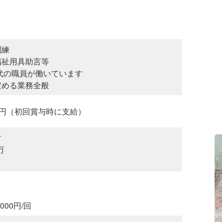
訓練
福祉用具助言等
年代の職員が働いています
定める業務全般
00円（初回賞与時に支給）
す
万
万
00円/回