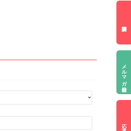
メルマガ登録
応 募