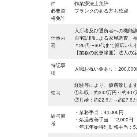
件
作業療法士免許
必要資
ブランクのある方も歓迎
格免許
入所者及び通所者への機能
仕事内
自宅訪問による家屋調査、
容
＊20代〜60代まで幅広い
【業務の変更範囲】法人の
特記事
入職お祝い金あり：200,0
項
経験等により、優遇致しま
給与
①年収：約342万円～約407
②月給：約22.6万～約27.6
・業務手当：44,000円
給与備
・処遇改善手当：12,000円
考
・年末年始特別勤務手当：5,0