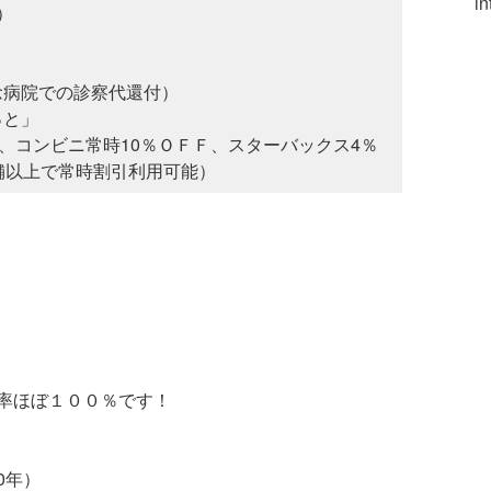
in
）
念病院での診察代還付）
っと」
給、コンビニ常時10％ＯＦＦ、スターバックス4％
舗以上で常時割引利用可能）
率ほぼ１００％です！
0年）