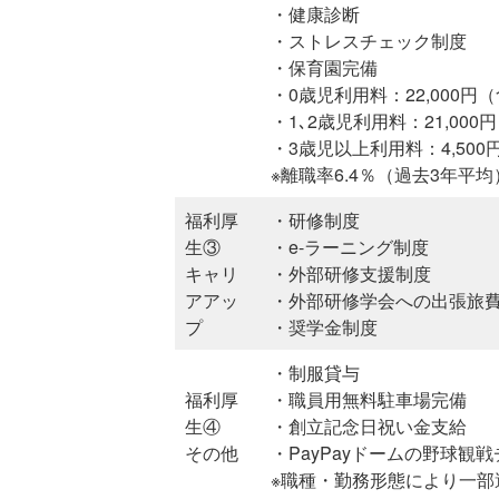
・健康診断
・ストレスチェック制度
・保育園完備
・0歳児利用料：22,000円
・1､2歳児利用料：21,00
・3歳児以上利用料：4,50
※離職率6.4％（過去3年平
福利厚
・研修制度
生③
・e-ラーニング制度
キャリ
・外部研修支援制度
アアッ
・外部研修学会への出張旅
プ
・奨学金制度
・制服貸与
福利厚
・職員用無料駐車場完備
生④
・創立記念日祝い金支給
その他
・PayPayドームの野球観
※職種・勤務形態により一部