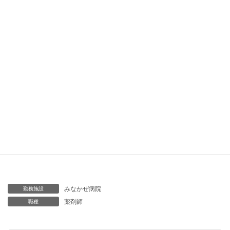
当サイトは、お客様の個人情報について、お客様の承諾が無い限り第三者
に開示、提供を一切いたしません。お客様から個人情報をご提供していた
だき、お客様へのサービスにご利用させていただく場合があります。その
目的以外には利用いたしません。そして、ご提供いただいた個人情報を取
り扱うにあたり管理責任者を置き、適切な管理を行います。
サイト規約に同意・承諾の上で送信
採用情報トップへ戻る
みなかぜ病院
勤務施設
薬剤師
職種