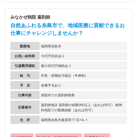
みなかぜ病院 薬剤師
自然あふれる糸島市で、地域医療に貢献できるお
仕事にチャレンジしませんか？
勤務地
福岡県糸島市
お祝い金特典
10万円支給あり
引越費用補助
最大30万円補助あり
給 与
年収：前職給与保証（年俸制）
手 当
各種手当あり
仕事内容
病院内での薬剤師業務
薬剤師免許 薬剤師の経験3年以上（あれば尚可） 精神
応募要件
科病院での勤務経験（あれば尚可）
住 所
福岡県糸島市篠原西1丁目14−1