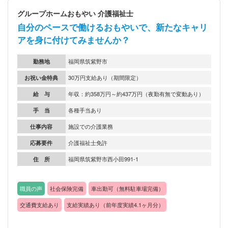
グループホームおもやい 介護福祉士
自分のペースで働けるおもやいで、新たなキャリ
アを身に付けてみませんか？
勤務地
福岡県筑紫野市
お祝い金特典
30万円支給あり（期間限定）
給 与
年収：約358万円～約437万円（夜勤有無で変動あり）
手 当
各種手当あり
仕事内容
施設での介護業務
応募要件
介護福祉士免許
住 所
福岡県筑紫野市西小田991-1
職員の声
社会保険完備
車出勤可（無料駐車場完備）
交通費支給あり
支給実績あり（前年度実績4.1ヶ月分）