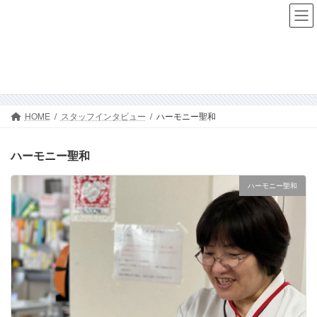
コ
ナ
ン
ビ
テ
ゲ
ン
ー
ツ
シ
スタッフインタビュー
へ
ョ
ス
ン
キ
に
HOME
スタッフインタビュー
ハーモニー聖和
ッ
移
プ
動
ハーモニー聖和
ハーモニー聖和