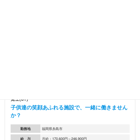
みなのば波多江 作業療法士(OT)／理学療法士(PT)／言語聴
覚士(ST)
子供達の笑顔あふれる施設で、一緒に働きません
か？
勤務地
福岡県糸島市
給 与
月給：170,600円～246,900円