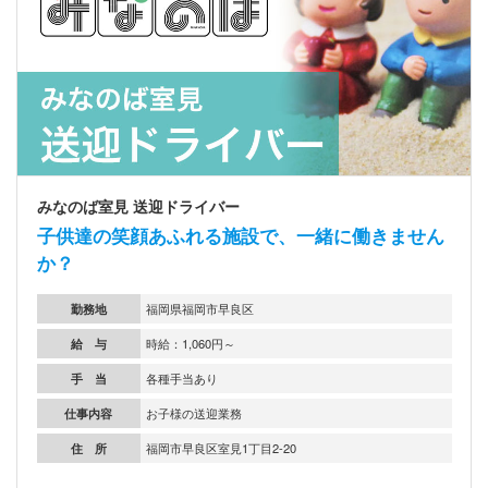
みなのば室見 送迎ドライバー
子供達の笑顔あふれる施設で、一緒に働きません
か？
勤務地
福岡県福岡市早良区
給 与
時給：1,060円～
手 当
各種手当あり
仕事内容
お子様の送迎業務
住 所
福岡市早良区室見1丁目2-20