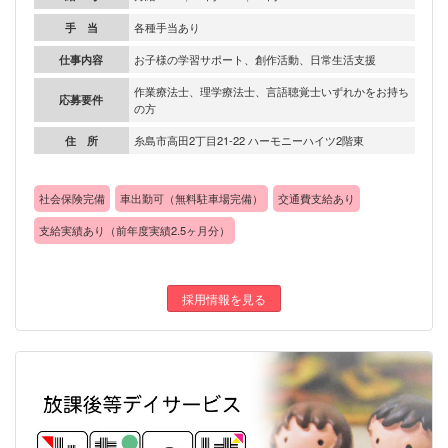
手 当
各種手当あり
仕事内容
お子様の学習サポート、創作活動、日常生活支援
作業療法士、理学療法士、言語聴覚士いずれかをお持ち
応募要件
の方
住 所
糸島市高田2丁目21-22 ハーモニーハイツ2階東
社会保険完備
車出勤可（無料駐車場完備）
交通費支給あり
支給実績あり（前年度実績2.5ヶ月分）
採用情報を見る