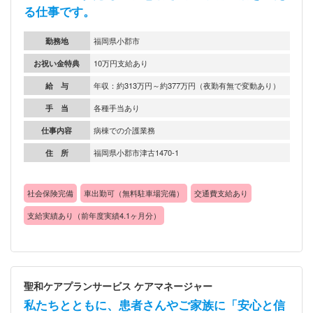
る仕事です。
勤務地
福岡県小郡市
お祝い金特典
10万円支給あり
給 与
年収：約313万円～約377万円（夜勤有無で変動あり）
手 当
各種手当あり
仕事内容
病棟での介護業務
住 所
福岡県小郡市津古1470‐1
社会保険完備
車出勤可（無料駐車場完備）
交通費支給あり
支給実績あり（前年度実績4.1ヶ月分）
聖和ケアプランサービス ケアマネージャー
私たちとともに、患者さんやご家族に「安心と信