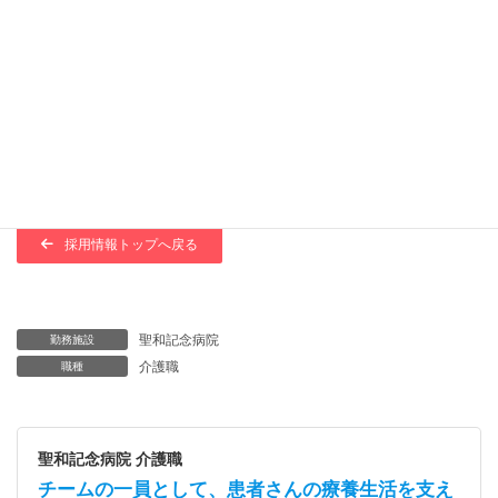
目的以外には利用いたしません。そして、ご提供いただいた個人情報を取
り扱うにあたり管理責任者を置き、適切な管理を行います。
サイト規約に同意・承諾の上で送信
採用情報トップへ戻る
聖和記念病院
勤務施設
介護職
職種
聖和記念病院 介護職
チームの一員として、患者さんの療養生活を支え