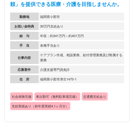
頼」を提供できる医療・介護を目指しませんか。
勤務地
福岡県小郡市
お祝い金特典
30万円支給あり
給 与
年収：約341万円～約401万円
手 当
各種手当あり
ケアプラン作成、相談業務、給付管理業務及び附属する
仕事内容
業務
応募要件
介護支援専門員免許
住 所
福岡県小郡市津古1470‐1
社会保険完備
車出勤可（無料駐車場完備）
交通費支給あり
支給実績あり（前年度実績4.1ヶ月分）